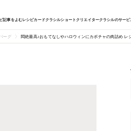
ピ
記事をよむ
レシピカード
クラシルショート
クリエイター
クラシルのサービ
バーグ
悶絶最高♪おもてなしやハロウィンにカボチャの肉詰め レ