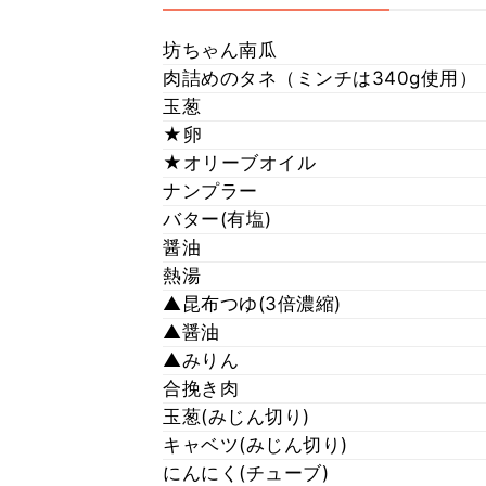
坊ちゃん南瓜
肉詰めのタネ（ミンチは340g使用）
玉葱
★卵
★オリーブオイル
ナンプラー
バター(有塩)
醤油
熱湯
▲昆布つゆ(3倍濃縮)
▲醤油
▲みりん
合挽き肉
玉葱(みじん切り)
キャベツ(みじん切り)
にんにく(チューブ)