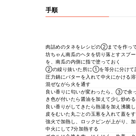
手順
肉詰めのタネをレシピの②までを作っ
坊ちゃん南瓜のヘタを切り落とすスプー
を、南瓜の内側に指で塗っておく
②の繰り抜いた所に①を等分に分けて
圧力鍋にバターを入れて中火にかける溶
混ぜながら火を通す
良い香りに匂いが変わったら、③で余
き色が付いたら醤油を加えて少し炒める
良い香りがしてきたら熱湯を加え沸騰
皮をむいた丸ごとの玉葱を入れて蓋をす
強火で加熱し、ロックピンが上がり、加
中火にして7分加熱する