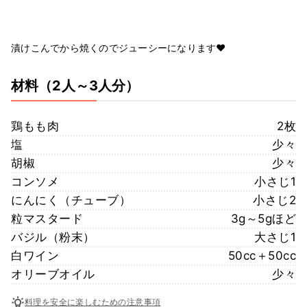
漬けこんでから焼くのでジューシーになります❤
材料
（2人～3人分）
鶏もも肉
2枚
塩
少々
胡椒
少々
コンソメ
小さじ1
にんにく（チューブ）
小さじ2
粒マスタード
3g～5gほど
バジル（粉末）
大さじ1
白ワイン
50cc＋50cc
オリーブオイル
少々
料理を安全に楽しむための注意事項