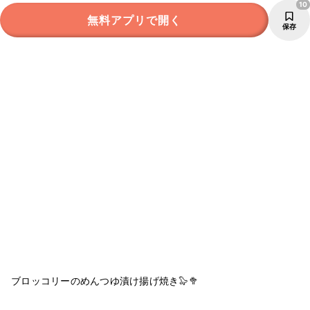
10
無料アプリで開く
保存
ブロッコリーのめんつゆ漬け揚げ焼き🦭🥦