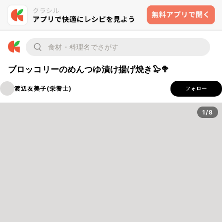
ブロッコリーのめんつゆ漬け揚げ焼き🦭🥦
渡辺友美子(栄養士)
フォロー
1/8