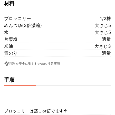
材料
ブロッコリー
1/2株
めんつゆ(3倍濃縮)
大さじ5
水
大さじ5
片栗粉
適量
米油
大さじ3
青のり
適量
料理を安全に楽しむための注意事項
手順
ブロッコリーは蒸しor茹でます🥦