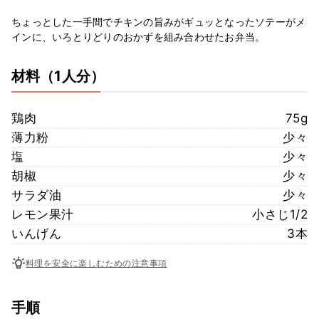
ちょっとした一手間でチキンの旨みがギュッとなったソテーがメ
インに、いろとりどりのおかずを組み合わせたお弁当。
材料
（1人分）
鶏肉
75g
薄力粉
少々
塩
少々
胡椒
少々
サラダ油
少々
レモン果汁
小さじ1/2
いんげん
3本
料理を安全に楽しむための注意事項
手順