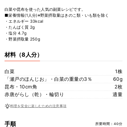
白菜や昆布を使った人気の副菜レシピです。
■栄養情報(1人分)※野菜摂取量はきのこ類・いも類を除く
・エネルギー 33kcal
・たんぱく質 2g
・塩分 4.7g
・野菜摂取量 250g
材料
（8人分）
白菜
1株
「瀬戸のほんじお」・白菜の重量の3％
60g
昆布・10cm角
2枚
赤唐がらし（乾）・輪切り
適量
料理を安全に楽しむための注意事項
手順
所要時間：40分