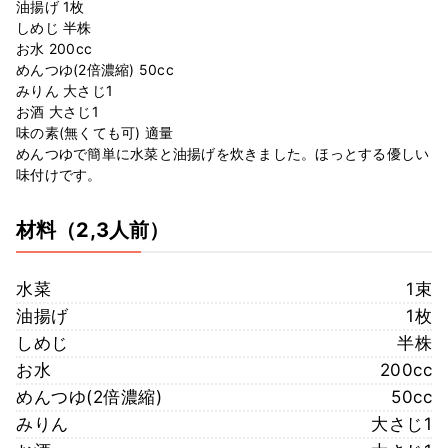
油揚げ 1枚
しめじ 半株
お水 200cc
めんつゆ(2倍濃縮) 50cc
みりん 大さじ1
お酒 大さじ1
味の素(無くても可) 適量
めんつゆで簡単に水菜と油揚げを炊きました。ほっとする優しい
味付けです。
材料
（2,3人前）
水菜
1束
油揚げ
1枚
しめじ
半株
お水
200cc
めんつゆ(2倍濃縮)
50cc
みりん
大さじ1