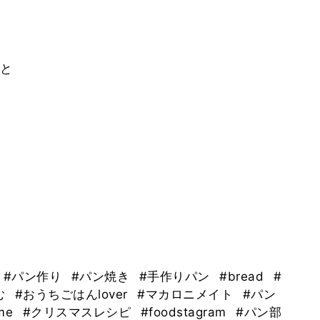
と
#パン作り
#パン焼き
#手作りパン
#bread
#
む
#おうちごはんlover
#マカロニメイト
#パン
ime
#クリスマスレシピ
#foodstagram
#パン部