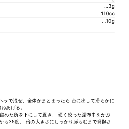
…3g
…110cc
…10g
 ヘラで混ぜ、全体がまとまったら 台に出して滑らかに
捏ねあげる。
て留めた所を下にして置き、 硬く絞った濡布巾をかぶ
度から35度、 倍の大きさにしっかり膨らむまで発酵さ