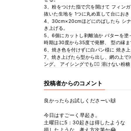
3、粉をつけた指で穴を開けて フィンガ
抜いた生地を 1つに丸め直して台におき
4、30cm×20cmほどにのばしたら 
き上げる。
5、6個にカットし剥離油か バターを塗
時期は30度から35度で発酵、 型の縁
6、焼き色を付けずに白パン様に 焼き上げ
7、焼き上げたら型から出し、網の上で
ング。 アイシングでも🙆‍♀️ 溶けない粉糖を
投稿者からのコメント
良かったらお試しくださーい🙌
今日はすごーく早起き。
土曜日に5：30起きは得したような
損したような...考え方次第か😂