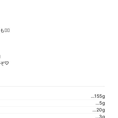
‍♀️
️
ぞ♡
…155g
…5g
…20g
…3g