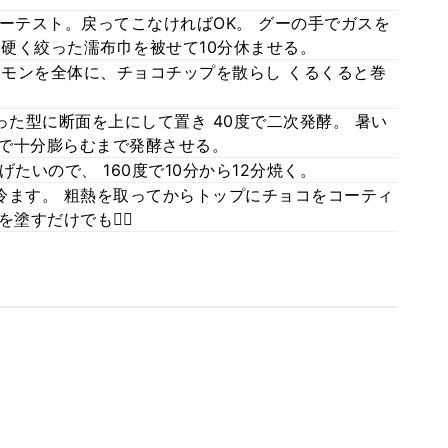
ーテスト。戻ってこなければOK。 グーの手でガスを
 硬く絞った濡布巾を被せて10分休ませる。
シナモンを全体に、チョコチップを散らし くるくると巻
った型に断面を上にして置き 40度で二次発酵。 暑い
まで十分膨らむまで発酵させる。
たいので、 160度で10分から12分焼く。
冷ます。 粗熱を取ってからトップにチョコをコーティ
塗すだけでも🙆‍♀️