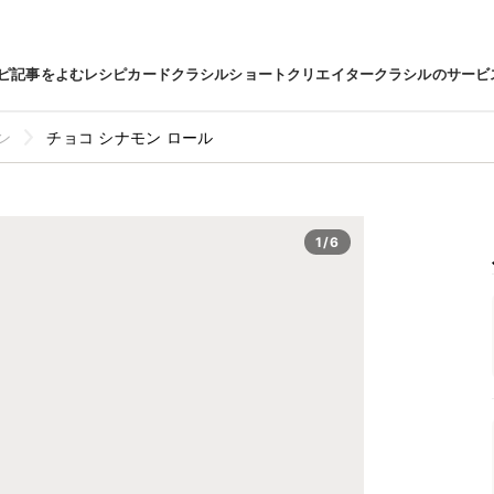
ピ
記事をよむ
レシピカード
クラシルショート
クリエイター
クラシルのサービ
ン
チョコ シナモン ロール
1/6