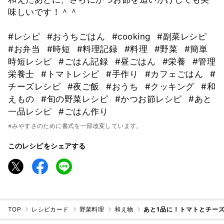
味しいです！＾＾
#レシピ
#おうちごはん
#cooking
#副菜レシピ
#お弁当
#時短
#料理記録
#料理
#野菜
#簡単
時短レシピ
#ごはん記録
#昼ごはん
#栄養
#管理
栄養士
#トマトレシピ
#手作り
#カフェごはん
#
チーズレシピ
#夜ご飯
#おうち
#クッキング
#和
えもの
#旬の野菜レシピ
#かつお節レシピ
#あと
一品レシピ
#ごはん作り
※みやすさのために書式を一部改変しています。
このレシピをシェアする
TOP
レシピカード
野菜料理
和え物
あと1品に！トマトとチー