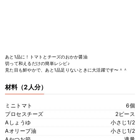
あと1品に！トマトとチーズのおかか醤油
切って和えるだけの簡単レシピ♪
見た目も鮮やかで、あと1品足りないときに大活躍です〜＾＾
材料
（2人分）
ミニトマト
6個
プロセスチーズ
2ピース
Aしょうゆ
小さじ1/2
Aオリーブ油
小さじ1/2
Aかつお節
適量