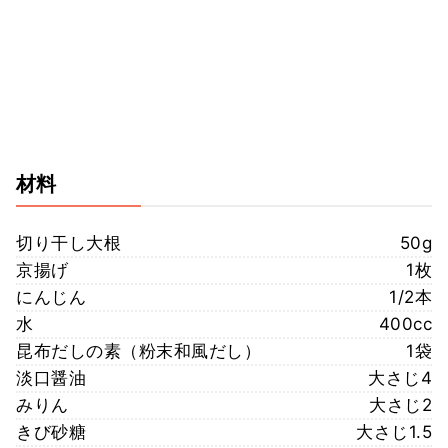
材料
切り干し大根
50g
京揚げ
1枚
にんじん
1/2本
水
400cc
昆布だしの素（粉末和風だし）
1袋
淡口醤油
大さじ4
みりん
大さじ2
きび砂糖
大さじ1.5