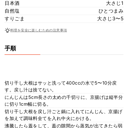
日本酒
大さじ1
自然塩
ひとつまみ
すりごま
大さじ3〜5
料理を安全に楽しむための注意事項
手順
切り干し大根はサッと洗って400ccの水で5〜10分戻
す。戻し汁は捨てない。
にんじんは5cm長さの太めの千切りに、京揚げは縦半分
に切り1cm幅に切る。
切り干し大根を戻し汁ごと鍋に入れてにんじん、京揚げ
を加えて調味料全てを入れ中火にかける。
沸騰したら蓋をして、蓋の隙間から蒸気が出てきたら弱