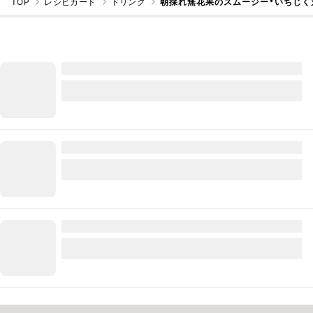
TOP
レシピカード
ドリンク
朝採れ無花果のスムージー*いちじく