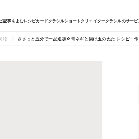
ピ
記事をよむ
レシピカード
クラシルショート
クリエイター
クラシルのサービ
え物
ささっと五分で一品追加☆青ネギと揚げ玉のぬた レシピ・作