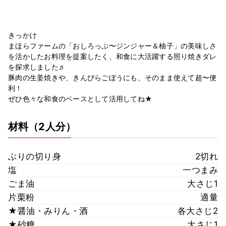
きっかけ
まほらファームの「おしろっぷ〜ジンジャー＆柚子」の美味しさ
を活かしたお料理を提案したく、和食に大活躍する照り焼きダレ
を探求しました♬
豚肉の生姜焼きや、きんぴらごぼうにも、そのまま使えて超〜便
利！
ぜひ色々な和食のベースとして活用してね★
材料
（2人分）
ぶりの切り身
2切れ
塩
一つまみ
ごま油
大さじ1
片栗粉
適量
★醤油・みりん・酒
各大さじ2
★砂糖
大さじ1