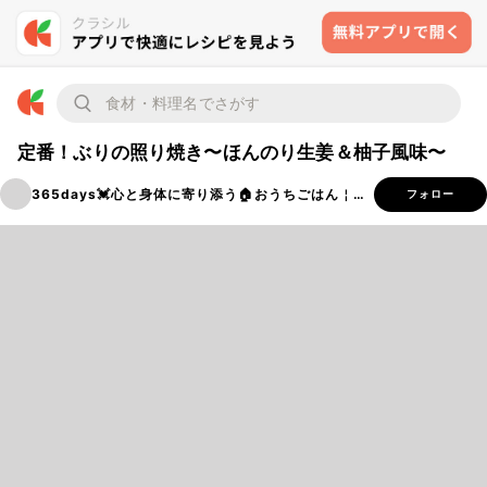
定番！ぶりの照り焼き〜ほんのり生姜＆柚子風味〜
365days💓‪心と身体に寄り添う🏠おうちごはん￤穂ノcafe
フォロー