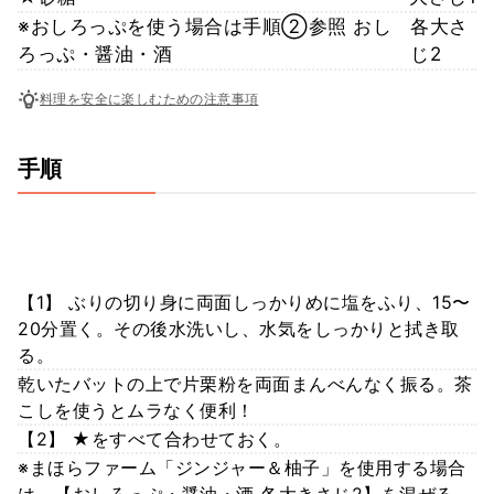
※おしろっぷを使う場合は手順②参照 おし
各大さ
ろっぷ・醤油・酒
じ2
料理を安全に楽しむための注意事項
手順
【1】 ぶりの切り身に両面しっかりめに塩をふり、15〜
20分置く。その後水洗いし、水気をしっかりと拭き取
る。
乾いたバットの上で片栗粉を両面まんべんなく振る。茶
こしを使うとムラなく便利！
【2】 ★をすべて合わせておく。
※まほらファーム「ジンジャー＆柚子」を使用する場合
は、【おしろっぷ・醤油・酒 各大きさじ2】を混ぜる。