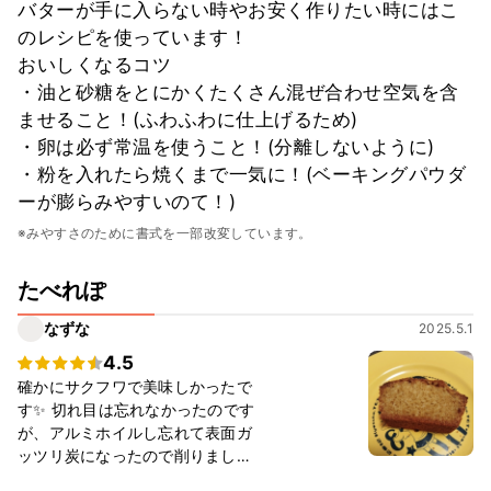
バターが手に入らない時やお安く作りたい時にはこ
のレシピを使っています！
おいしくなるコツ
・油と砂糖をとにかくたくさん混ぜ合わせ空気を含
ませること！(ふわふわに仕上げるため)
・卵は必ず常温を使うこと！(分離しないように)
・粉を入れたら焼くまで一気に！(ベーキングパウダ
ーが膨らみやすいのて！)
※みやすさのために書式を一部改変しています。
たべれぽ
なずな
2025.5.1
4.5
確かにサクフワで美味しかったで
す✨ 切れ目は忘れなかったのです
が、アルミホイルし忘れて表面ガ
ッツリ炭になったので削りました
（笑）焼き時間は30分くらいでも