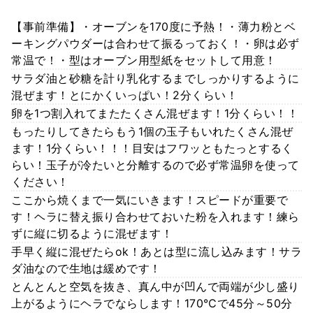
【事前準備】・オーブンを170度に予熱！・薄力粉とベ
ーキングパウダーは合わせて振るっておく！・卵は必ず
常温で！・型はオーブン用型紙をセットして用意！
サラダ油と砂糖を計り乳化するまでしっかりするように
混ぜます！とにかくいっぱい！2分くらい！
卵を1つ割入れてまたたくさん混ぜます！1分くらい！！
もったりしてきたらもう1個の玉子もいれたくさん混ぜ
ます！1分くらい！！！目安はフワッともたっとするく
らい！玉子が冷たいと分離するので必ず常温卵を使って
ください！
ここから焼くまで一気にいきます！スピードが重要で
す！ヘラに替え振り合わせておいた粉を入れます！練ら
ずに縦に切るように混ぜます！
手早く縦に混ぜたらok！あとは型に流し込みます！サラ
ダ油なので生地は緩めです！
とんとんと空気を抜き、真ん中が凹んで両端が少し盛り
上がるようにヘラでならします！170℃で45分～50分