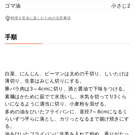
ゴマ油
小さじ2
料理を安全に楽しむための注意事項
手順
白菜、にんじん、ピーマンは太めの千切り、しいたけは
薄切り、生姜はみじん切りにする。
豚バラ肉は3～4cmに切り、酒と醤油で下味をつける。
素麺はかために茹でて水洗いし、水気を切って1/3くら
いになるように適当に切り、小麦粉を混ぜる。
多めの油をひいたフライパンに、直径7～8cmになるく
らいずつ平らに落とし、カリっとなるまで揚げ焼きにす
る。
油をひいたフライパンに生姜を入れて炒め、香りがたっ