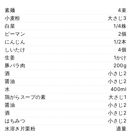
素麺
4束
小麦粉
大さじ3
白菜
1/4株
ピーマン
2個
にんじん
1/2本
しいたけ
4個
生姜
1かけ
豚バラ肉
200g
酒
小さじ2
醤油
小さじ2
水
400ml
鶏がらスープの素
大さじ1
醤油
小さじ2
酒
小さじ2
はちみつ
小さじ2
水溶き片栗粉
適量