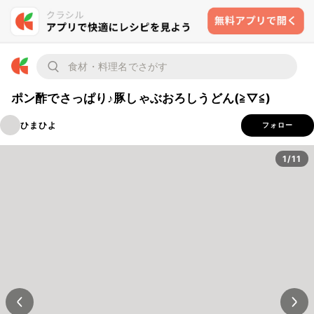
ポン酢でさっぱり♪豚しゃぶおろしうどん(≧▽≦)
ひまひよ
フォロー
1/11