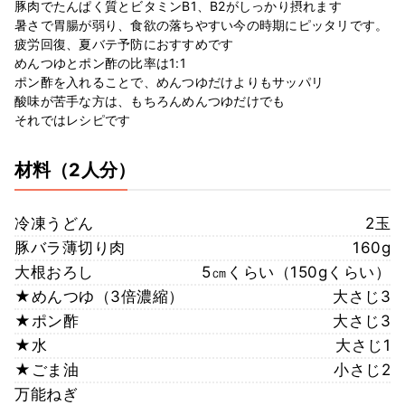
豚肉でたんぱく質とビタミンB1、B2がしっかり摂れます
暑さで胃腸が弱り、食欲の落ちやすい今の時期にピッタリです。
疲労回復、夏バテ予防におすすめです
めんつゆとポン酢の比率は1:1
ポン酢を入れることで、めんつゆだけよりもサッパリ
酸味が苦手な方は、もちろんめんつゆだけでも
それではレシピです
材料
（2人分）
冷凍うどん
2玉
豚バラ薄切り肉
160g
大根おろし
5㎝くらい（150gくらい）
★めんつゆ（3倍濃縮）
大さじ3
★ポン酢
大さじ3
★水
大さじ1
★ごま油
小さじ2
万能ねぎ