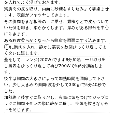
を入れてよく混ぜておきます。
鶏胸肉の皮を取り、両面に砂糖をすり込みよく馴染ませ
ます。表面がツヤツヤしてきます。
その胸肉をまな板等の上に乗せ、麺棒などで皮がついて
いた側を叩き、柔らかくします。厚みがある部分を中心
に叩きます。
ある程度柔らかくなったら蜂蜜を両面にすり込みます。
①に胸肉を入れ、静かに裏表を数回ひっくり返してよ
くタレに浸します。
蓋をして、レンジ(200W)でまず6分加熱、一旦取り出
し裏表をひっくり返して再び200Wで約5分加熱しま
す。
後半は胸肉の大きさによって加熱時間を調節して下さ
い。少し大きめの胸肉(皮を外して330g)で5分40秒で
した。
加熱終了後すぐに取りだし、火傷に気をつけてジップロ
ックに胸肉→タレの順に静かに移し、空気を抜きながら
上を閉じます。