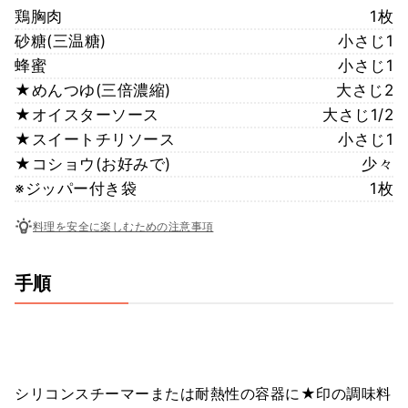
鶏胸肉
1枚
砂糖(三温糖)
小さじ1
蜂蜜
小さじ1
★めんつゆ(三倍濃縮)
大さじ2
★オイスターソース
大さじ1/2
★スイートチリソース
小さじ1
★コショウ(お好みで)
少々
※ジッパー付き袋
1枚
料理を安全に楽しむための注意事項
手順
シリコンスチーマーまたは耐熱性の容器に★印の調味料