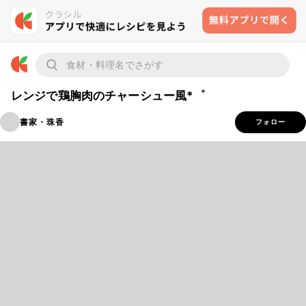
レンジで鶏胸肉のチャーシュー風*゜
書家・珠香
フォロー