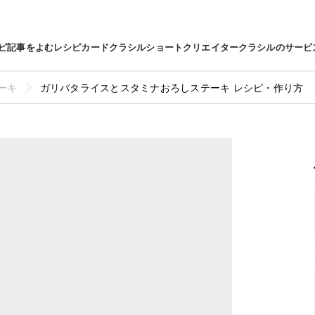
ピ
記事をよむ
レシピカード
クラシルショート
クリエイター
クラシルのサービ
ーキ
ガリバタライスとスタミナおろしステーキ レシピ・作り方