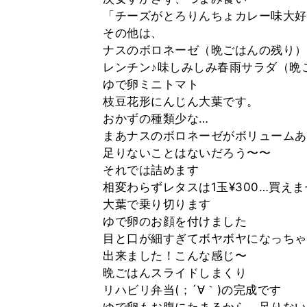
「チーズがとろりんちょカレー味大好
その他は、
ナスのボロネーゼ（晩ごはんの残り）
レンチン♪味しみしみ春雨サラダ（晩
ゆで卵ミニトマト
枝豆花形にんじん大葉です。
おかずの種類少な…
まあナスのボロネーゼがボリュームあ
足りないことはないだろう〜〜
それでは詰めます
相変わらずレタスは1玉¥300…買え
大葉で乗り切ります
ゆで卵のお顔を付けました
目と口が細すぎてボヤボヤになっちゃ
出来ました！こんな感じ〜
晩ごはんスライドしまくり
リハビリ弁当(；´∀｀)の完成です