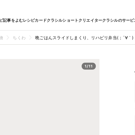
ピ
記事をよむ
レシピカード
クラシルショート
クリエイター
クラシルのサービ
物
ちくわ
晩ごはんスライドしまくり、リハビリ弁当(；´∀｀)
1/11