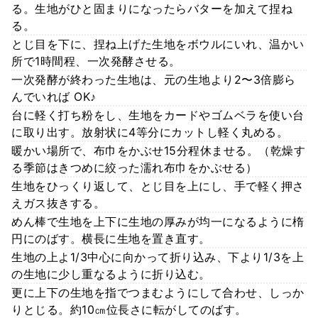
る。生地がひと固まりになったらバターを加えて捏ね
る。
とじ目を下に、捏ね上げた生地をボウルにいれ、温かい
所で1時間程、一次発酵させる。
一次発酵が終わった生地は、元の生地より2〜3倍膨ら
んでいれば OK♪
台に軽く打ち粉をし、生地をカードやゴムベラを使い台
に取り出す。放射状に4等分にカットし軽く丸める。
暖かい場所で、布巾をかぶせ15分程休ませる。（乾燥す
る季節はきつめに絞った濡れ布巾をかぶせる）
生地をひっくり返して、とじ目を上にし、手で軽く押さ
えガス抜きする。
めん棒で生地を上下に生地の厚みが均一になるように楕
円にのばす。横長に生地を置き直す。
生地の上よ1/3中心に向かって折り込み、下より1/3を上
の生地に少し重なるように折り込む。
更に上下の生地を指でつまむようにして合わせ、しっか
りとじる。約10㎝位長さに転がしてのばす。