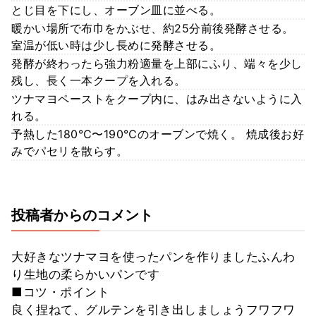
とじ目を下にし、オーブン皿に並べる。
暖かい場所で布巾をかぶせ、約25分前後発酵させる。
室温が低い時は少し長めに発酵させる。
発酵が終わったら強力粉適量を上部にふり、端々を少し
残し、長く一本クープを入れる。
ツナマヨペーストをクープ内に、はみ出さないように入
れる。
予熱した180℃〜190℃のオーブンで焼く。 焼成後お好
みでパセリを散らす。
投稿者からのコメント
大好きなツナマヨを使ったパンを作りましたふんわ
り生地の柔らかいパンです
■コツ・ポイント
良く捏ねて、グルテンを引き出しましょうフワフワ