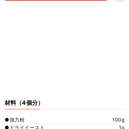
材料
（4個分）
●強力粉
100g
●ドライイースト
1g