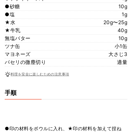
●砂糖
10g
●塩
1g
★水
20g〜25g
★牛乳
40g
無塩バター
10g
ツナ缶
小1缶
マヨネーズ
大さじ3
パセリの微塵切り
適量
料理を安全に楽しむための注意事項
手順
●印の材料をボウルに入れ、★印の材料を加えて捏ね