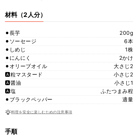
材料
（2人分）
⚫︎長芋
200g
⚫︎ソーセージ
6本
⚫︎しめじ
1株
⚫︎にんにく
2かけ
⚫︎オリーブオイル
大さじ2
🅰️粒マスタード
小さじ2
🅰️醤油
小さじ1
🅰️塩
ふたつまみ程
⚫︎ブラックペッパー
適量
料理を安全に楽しむための注意事項
手順