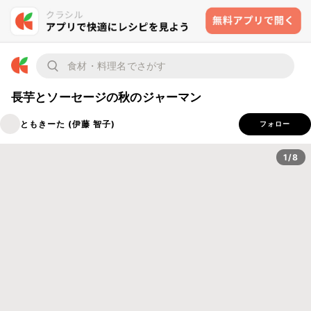
長芋とソーセージの秋のジャーマン
ともきーた (伊藤 智子)
フォロー
1/8