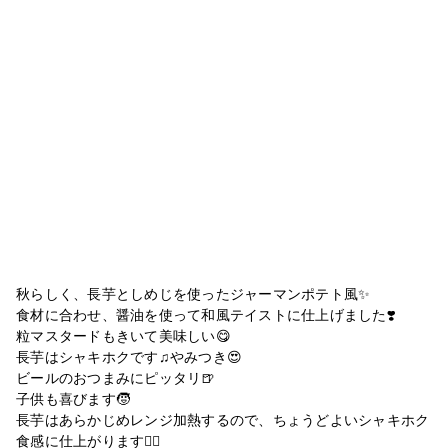
秋らしく、長芋としめじを使ったジャーマンポテト風✨
食材に合わせ、醤油を使って和風テイストに仕上げました❣️
粒マスタードもきいて美味しい😋
長芋はシャキホクです♫やみつき😍
ビールのおつまみにピッタリ🍺
子供も喜びます🧒
長芋はあらかじめレンジ加熱するので、ちょうどよいシャキホク
食感に仕上がります🙆‍♀️