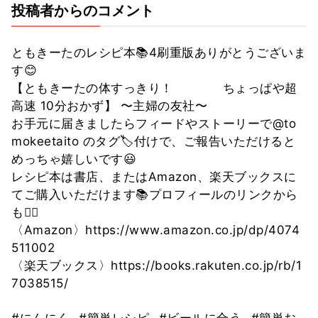
投稿者からのコメント
ともきーたのレシピ本📚4刷重版ありがとうございま
す😊
【ともきーたの体すっきり！ ちょっぱや超
高速 10分おかず】 〜主婦の友社〜
お手元に届きましたらフィードやストーリーで@to
mokeetaito のタグ🏷付けで、ご報告いただけると
めっちゃ嬉しいです😃
レシピ本は書店、またはAmazon、楽天ブックスに
てご購入いただけます📚プロフィールのリンクから
も🙆‍♀️
〈Amazon〉https://www.amazon.co.jp/dp/4074
511002
〈楽天ブックス〉https://books.rakuten.co.jp/rb/1
7038515/
#にんにく
#簡単レシピ
#ビールに合う
#簡単お