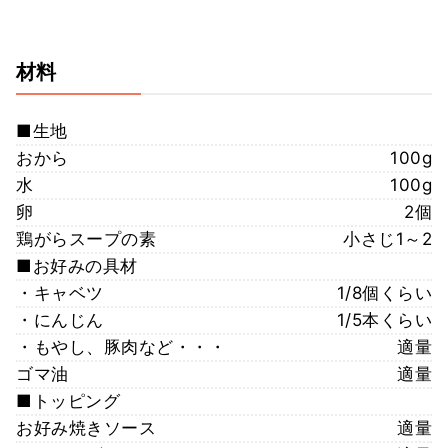
材料
■生地
おから
100g
水
100g
卵
2個
鶏がらスープの素
小さじ1～2
■お好みの具材
・キャベツ
1/8個くらい
・にんじん
1/5本くらい
・もやし、豚肉など・・・
適量
ゴマ油
適量
■トッピング
お好み焼きソース
適量