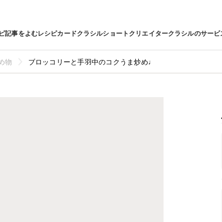
ピ
記事をよむ
レシピカード
クラシルショート
クリエイター
クラシルのサービ
め物
ブロッコリーと手羽中のコクうま炒め♩