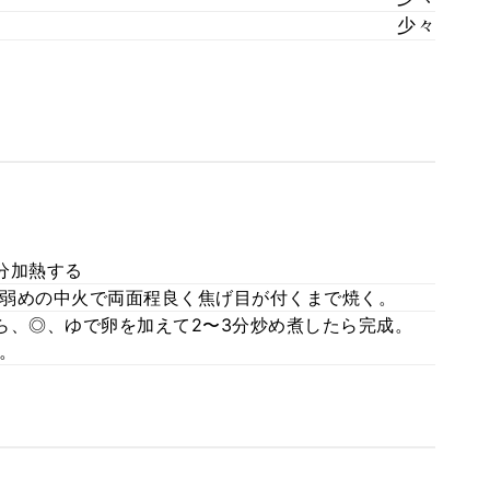
少々
分加熱する
弱めの中火で両面程良く焦げ目が付くまで焼く。
ら、◎、ゆで卵を加えて2〜3分炒め煮したら完成。
。