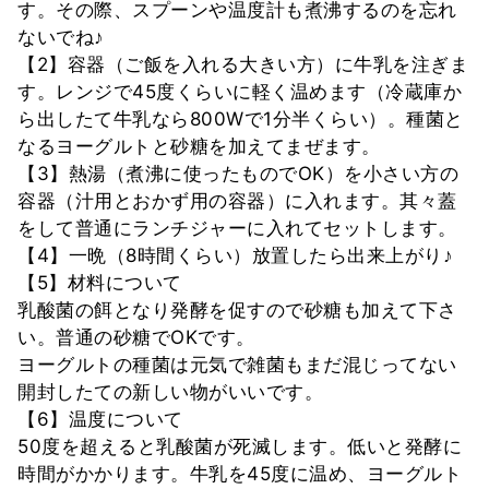
す。その際、スプーンや温度計も煮沸するのを忘れ
ないでね♪
【2】容器（ご飯を入れる大きい方）に牛乳を注ぎま
す。レンジで45度くらいに軽く温めます（冷蔵庫か
ら出したて牛乳なら800Wで1分半くらい）。種菌と
なるヨーグルトと砂糖を加えてまぜます。
【3】熱湯（煮沸に使ったものでOK）を小さい方の
容器（汁用とおかず用の容器）に入れます。其々蓋
をして普通にランチジャーに入れてセットします。
【4】一晩（8時間くらい）放置したら出来上がり♪
【5】材料について
乳酸菌の餌となり発酵を促すので砂糖も加えて下さ
い。普通の砂糖でOKです。
ヨーグルトの種菌は元気で雑菌もまだ混じってない
開封したての新しい物がいいです。
【6】温度について
50度を超えると乳酸菌が死滅します。低いと発酵に
時間がかかります。牛乳を45度に温め、ヨーグルト