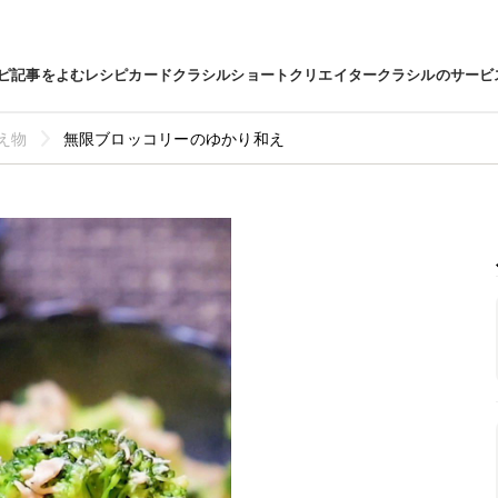
ピ
記事をよむ
レシピカード
クラシルショート
クリエイター
クラシルのサービ
え物
無限ブロッコリーのゆかり和え