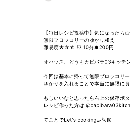
【毎日レシピ投稿中】気になったら👉@cap
無限ブロッコリーのゆかり和え
難易度★☆☆ ⏰ 10分💲200円
オハッス、どうもカピバラ03キッチン
今回は基本に帰って無限ブロッコリー
ゆかりを入れることで本当に無限に食
もしいいなと思ったら右上の保存ボタ
レシピ作った方は @capibara03k
てことでLet's cooking🍳🔪🎽