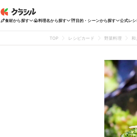
食材から探す
料理名から探す
目的・シーンから探す
公式レシ
TOP
レシピカード
野菜料理
和