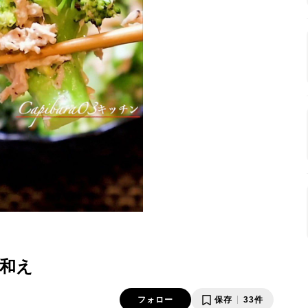
和え
フォロー
保存
33件