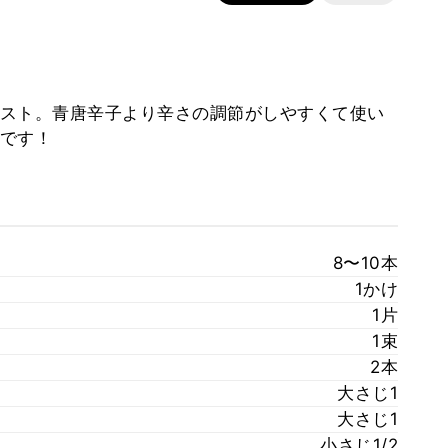
スト。青唐辛子より辛さの調節がしやすくて使い
です！
8〜10本
1かけ
1片
1束
2本
大さじ1
大さじ1
小さじ1/2