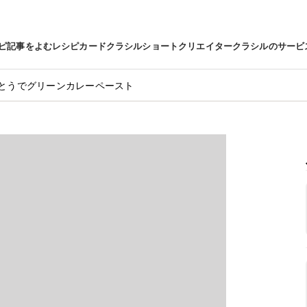
ピ
記事をよむ
レシピカード
クラシルショート
クリエイター
クラシルのサービ
とうでグリーンカレーペースト