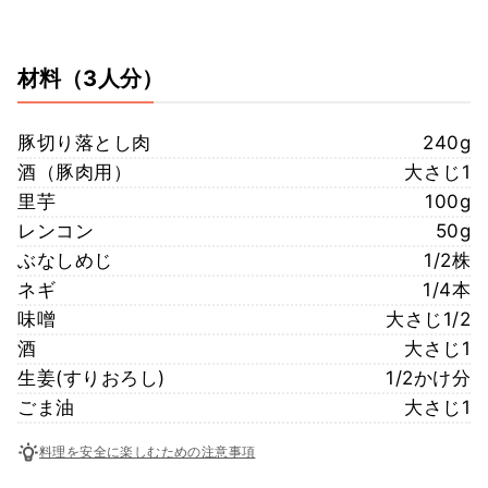
材料
（3人分）
豚切り落とし肉
240g
酒（豚肉用）
大さじ1
里芋
100g
レンコン
50g
ぶなしめじ
1/2株
ネギ
1/4本
味噌
大さじ1/2
酒
大さじ1
生姜(すりおろし)
1/2かけ分
ごま油
大さじ1
料理を安全に楽しむための注意事項