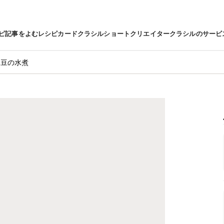
ピ
記事をよむ
レシピカード
クラシルショート
クリエイター
クラシルのサービ
こ豆の水煮