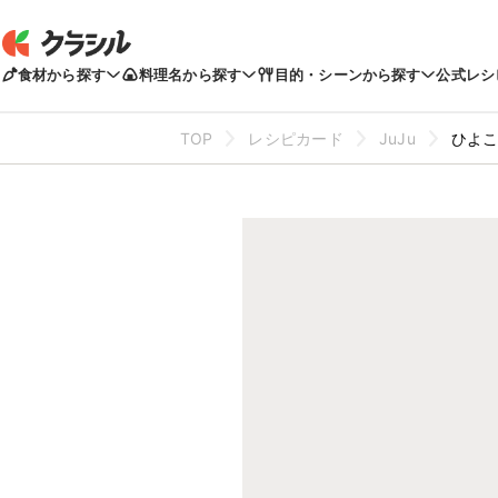
食材から探す
料理名から探す
目的・シーンから探す
公式レシ
TOP
レシピカード
JuJu
ひよ