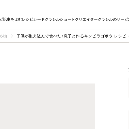
ピ
記事をよむ
レシピカード
クラシルショート
クリエイター
クラシルのサービ
め物
子供が抱え込んで食べた♪息子と作るキンピラゴボウ レシピ