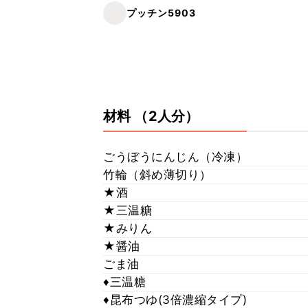
プッチン5903
材料
（2人分）
ごうぼうにんじん（冷凍）
竹輪（斜め薄切り）
★酒
★三温糖
★みりん
★醤油
ごま油
♦三温糖
♦昆布つゆ(3倍濃縮タイプ)