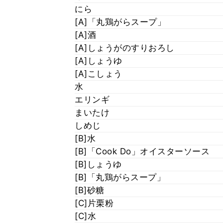
にら
[A]「丸鶏がらスープ」
[A]酒
[A]しょうがのすりおろし
[A]しょうゆ
[A]こしょう
水
エリンギ
まいたけ
しめじ
[B]水
[B]「Cook Do」オイスターソース
[B]しょうゆ
[B]「丸鶏がらスープ」
[B]砂糖
[C]片栗粉
[C]水