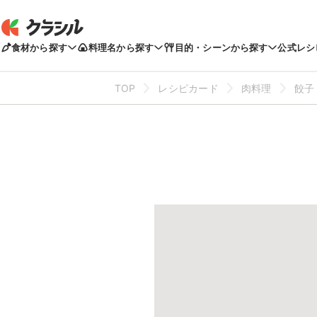
食材から探す
料理名から探す
目的・シーンから探す
公式レシ
TOP
レシピカード
肉料理
餃子