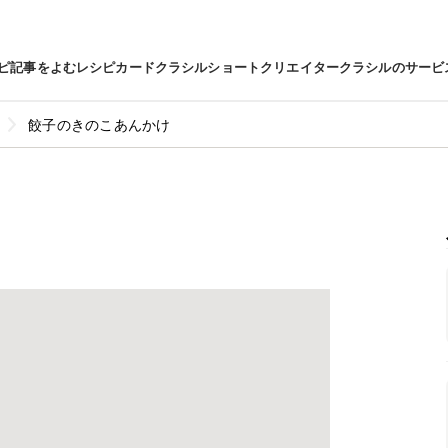
ピ
記事をよむ
レシピカード
クラシルショート
クリエイター
クラシルのサービ
餃子のきのこあんかけ