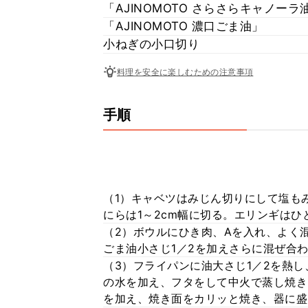
「AJINOMOTO さらさらキャノーラ
「AJINOMOTO 濃口ごま油」
小ねぎの小口切り
料理を安全に楽しむための注意事項
手順
（1）キャベツはみじん切りにして塩も
にらは1～2cm幅に切る。エリンギは
（2）ボウルにひき肉、Aを入れ、よく
ごま油小さじ1／2を加えさらに混ぜ合
（3）フライパンに油大さじ1／2を熱
の水を加え、フタをして中火で蒸し焼き
を加え、焼き面をカリッと焼き、器に盛