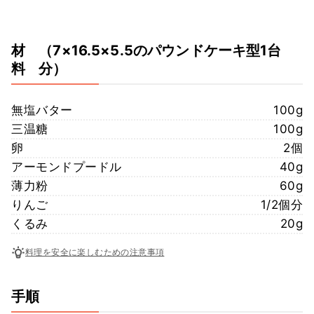
材
（7×16.5×5.5のパウンドケーキ型1台
料
分）
無塩バター
100g
三温糖
100g
卵
2個
アーモンドプードル
40g
薄力粉
60g
りんご
1/2個分
くるみ
20g
料理を安全に楽しむための注意事項
手順