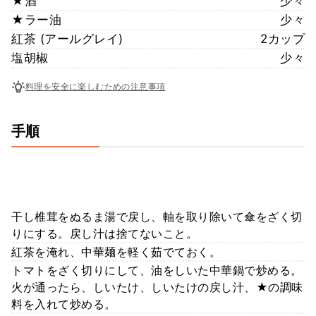
★酒
少々
★ラー油
少々
紅茶 (アールグレイ)
2カップ
塩胡椒
少々
料理を安全に楽しむための注意事項
手順
干し椎茸をぬるま湯で戻し、軸を取り除いて傘をざく切
りにする。戻し汁は捨てないこと。
紅茶を淹れ、中華麺を軽く茹でておく。
トマトをざく切りにして、油をしいた中華鍋で炒める。
火が通ったら、しいたけ、しいたけの戻し汁、★の調味
料を入れて炒める。