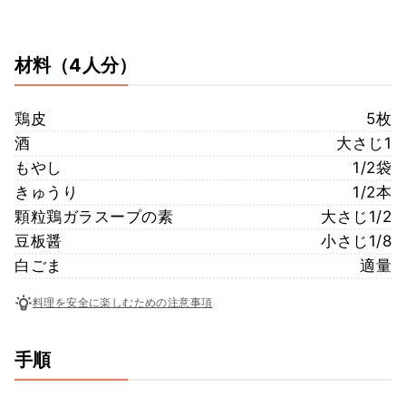
材料
（4人分）
鶏皮
5枚
酒
大さじ1
もやし
1/2袋
きゅうり
1/2本
顆粒鶏ガラスープの素
大さじ1/2
豆板醤
小さじ1/8
白ごま
適量
料理を安全に楽しむための注意事項
手順