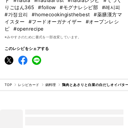
ト
#nadia
#nadiaartist
#nadiaレシピ
#てづく
りごはん365
#follow
#モグナレシピ部
#레시피
#가정요리
#homecookingisthebest
#薬膳漢方マ
イスター
#フードオーガナイザー
#オープンレシ
ピ
#openrecipe
※みやすさのために書式を一部改変しています。
このレシピをシェアする
TOP
レシピカード
鍋料理
鶏肉とあさりと白菜の白だしオイバタ