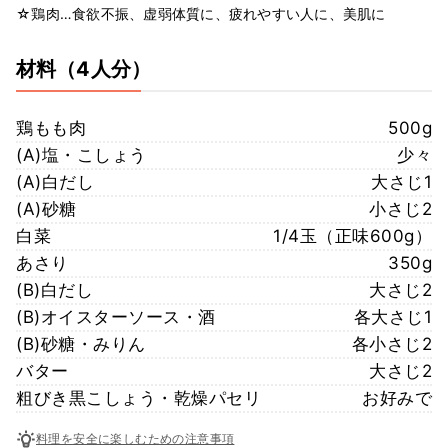
☆鶏肉…食欲不振、虚弱体質に、疲れやすい人に、美肌に
材料
（4人分）
鶏もも肉
500g
(A)塩・こしょう
少々
(A)白だし
大さじ1
(A)砂糖
小さじ2
白菜
1/4玉（正味600g）
あさり
350g
(B)白だし
大さじ2
(B)オイスターソース・酒
各大さじ1
(B)砂糖・みりん
各小さじ2
バター
大さじ2
粗びき黒こしょう・乾燥パセリ
お好みで
料理を安全に楽しむための注意事項