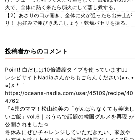
火で、全体に熱く来たら弱火にして蒸し煮する。
【2】あさりの口が開き、全体に火が通ったら出来上が
り！ お好みで粗びき黒こしょう・乾燥パセリを振る。
投稿者からのコメント
Point! 白だしは10倍濃縮タイプを使っています💁‍♀️
レシピサイトNadiaさんからもごらんください(๑•᎑•
๑)♬*゜
https://oceans-nadia.com/user/45109/recipe/40
4762
『4児のママ！松山絵美の「がんばらなくても美味し
いご飯」vol.6｜おうちで話題の韓国グルメを再現 が
公開されました☺️
冬休みにぜひチャレンジしていただきたい、家族や
お友達と盛り上がりそうな話題の韓国グルメを7品ご