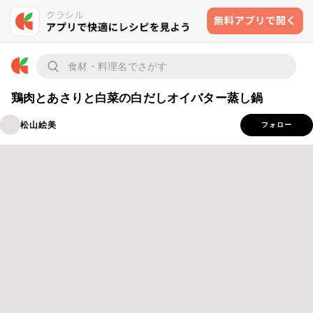
鶏肉とあさりと白菜の白だしオイバター蒸し鍋
松山絵美
フォロー