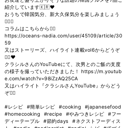
紹介しています🇰🇷❤️
おうちで韓国気分、新大久保気分を楽しみましょう
🙋‍♀️✨
コラムはこちらから💁‍♀️
https://oceans-nadia.com/user/45109/article/30
59
又はストーリーズ、ハイライト連載vol6からどうぞ
🙇‍♀️❤️
クラシルさんのYouTubeにて、次男とのご飯の支度
の様子を撮っていただきました！ https://m.youtub
e.com/watch?v=98iZzAQ25CA
又はハイライト『クラシルさんYouTube』からどう
ぞ🙇‍♀️
#レシピ
#簡単レシピ
#cooking
#japanesefood
#homecooking
#recipe
#やみつきレシピ
#フー
ディーテーブル
#節約days
#ネクストフーディス