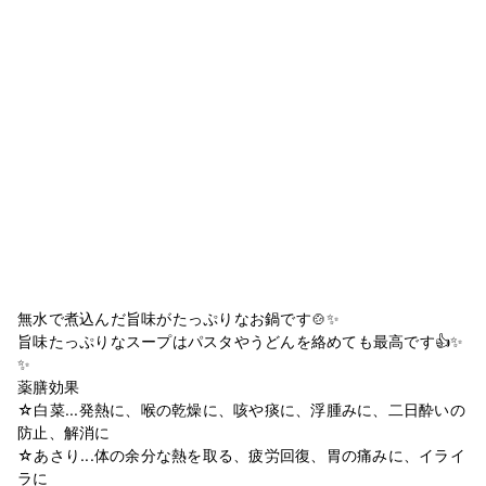
無水で煮込んだ旨味がたっぷりなお鍋です🍲✨
旨味たっぷりなスープはパスタやうどんを絡めても最高です👍✨
✨
薬膳効果
☆白菜...発熱に、喉の乾燥に、咳や痰に、浮腫みに、二日酔いの
防止、解消に
☆あさり...体の余分な熱を取る、疲労回復、胃の痛みに、イライ
ラに