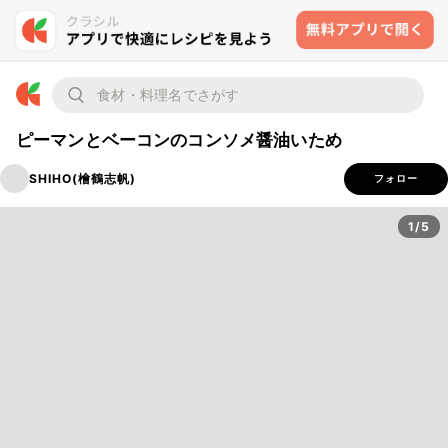
ピーマンとベーコンのコンソメ醤油いため
SHIHO(檜鶴志帆)
フォロー
1/5