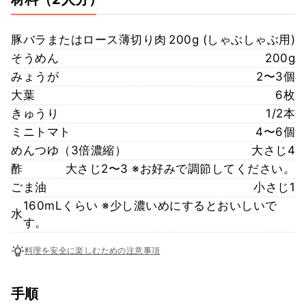
豚バラまたはロース薄切り肉
200g (しゃぶしゃぶ用)
そうめん
200g
みょうが
2〜3個
大葉
6枚
きゅうり
1/2本
ミニトマト
4〜6個
めんつゆ（3倍濃縮）
大さじ4
酢
大さじ2〜3 ※お好みで調節してください。
ごま油
小さじ1
160mLくらい ※少し濃いめにするとおいしいで
水
す。
料理を安全に楽しむための注意事項
手順