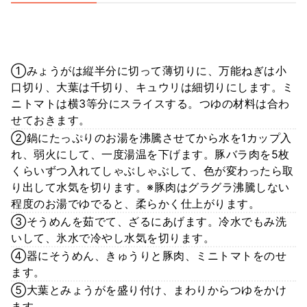
①みょうがは縦半分に切って薄切りに、万能ねぎは小
口切り、大葉は千切り、キュウリは細切りにします。ミ
ニトマトは横3等分にスライスする。つゆの材料は合わ
せておきます。
②鍋にたっぷりのお湯を沸騰させてから水を1カップ入
れ、弱火にして、一度湯温を下げます。豚バラ肉を5枚
くらいずつ入れてしゃぶしゃぶして、色が変わったら取
り出して水気を切ります。※豚肉はグラグラ沸騰しない
程度のお湯でゆでると、柔らかく仕上がります。
③そうめんを茹でて、ざるにあげます。冷水でもみ洗
いして、氷水で冷やし水気を切ります。
④器にそうめん、きゅうりと豚肉、ミニトマトをのせ
ます。
⑤大葉とみょうがを盛り付け、まわりからつゆをかけ
ます。