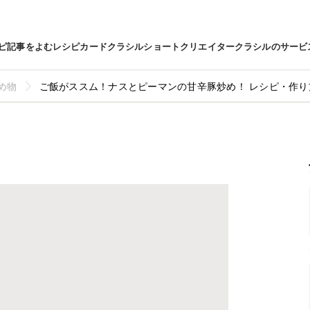
ピ
記事をよむ
レシピカード
クラシルショート
クリエイター
クラシルのサービ
め物
ご飯がススム！ナスとピーマンの甘辛豚炒め！ レシピ・作り