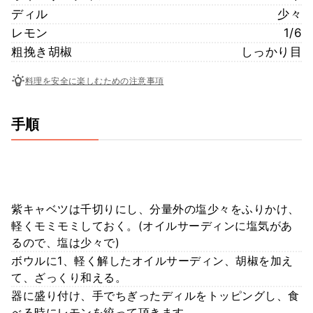
ディル
少々
レモン
1/6
粗挽き胡椒
しっかり目
料理を安全に楽しむための注意事項
手順
紫キャベツは千切りにし、分量外の塩少々をふりかけ、
軽くモミモミしておく。(オイルサーディンに塩気があ
るので、塩は少々で)
ボウルに1、軽く解したオイルサーディン、胡椒を加え
て、ざっくり和える。
器に盛り付け、手でちぎったディルをトッピングし、食
べる時にレモンを絞って頂きます。