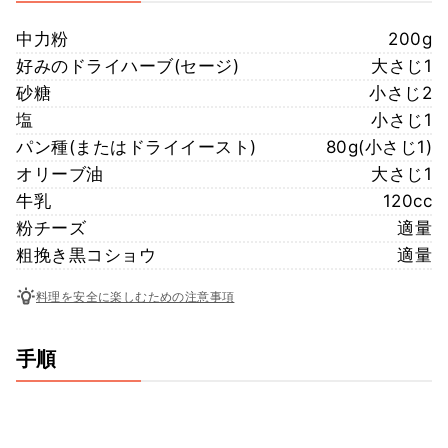
中力粉
200g
好みのドライハーブ(セージ)
大さじ1
砂糖
小さじ2
塩
小さじ1
パン種(またはドライイースト)
80g(小さじ1)
オリーブ油
大さじ1
牛乳
120cc
粉チーズ
適量
粗挽き黒コショウ
適量
料理を安全に楽しむための注意事項
手順