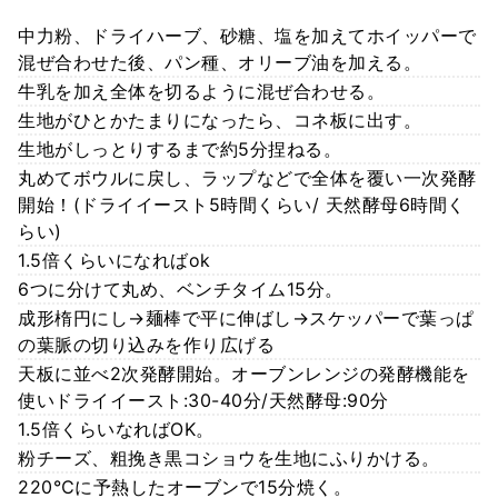
中力粉、ドライハーブ、砂糖、塩を加えてホイッパーで
混ぜ合わせた後、パン種、オリーブ油を加える。
牛乳を加え全体を切るように混ぜ合わせる。
生地がひとかたまりになったら、コネ板に出す。
生地がしっとりするまで約5分捏ねる。
丸めてボウルに戻し、ラップなどで全体を覆い一次発酵
開始！(ドライイースト5時間くらい/ 天然酵母6時間く
らい)
1.5倍くらいになればok
6つに分けて丸め、ベンチタイム15分。
成形楕円にし→麺棒で平に伸ばし→スケッパーで葉っぱ
の葉脈の切り込みを作り広げる
天板に並べ2次発酵開始。オーブンレンジの発酵機能を
使いドライイースト:30-40分/天然酵母:90分
1.5倍くらいなればOK。
粉チーズ、粗挽き黒コショウを生地にふりかける。
220℃に予熱したオーブンで15分焼く。