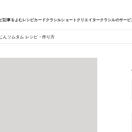
ピ
記事をよむ
レシピカード
クラシルショート
クリエイター
クラシルのサービ
じんソムタム レシピ・作り方