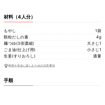
材料
（4人分）
もやし
1袋
顆粒だしの素
4g
麺つゆ(3倍濃縮)
大さじ1
ごま油(仕上げ用)
小さじ1
生姜(すりおろし)
適量
料理を安全に楽しむための注意事項
手順