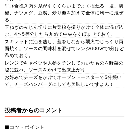
牛豚合挽き肉を糸が引くくらいまでよく捏ねる。塩、胡
椒、ナツメグ、豆腐、炒り糠を加えて全体に均一に混ぜ
る。
玉ねぎのみじん切りに片栗粉を振りかけて全体に混ぜ込
む。4〜5等分したら丸めて中央をくぼませておく。
スキレットに油を熱し、蓋をしながら弱火でじっくり両
面焼く。ソースの調味料を混ぜてレンジ600wで1分ほど
温めておく。
レンジでキャベツや人参をチンしておいたものを野菜の
脇に並べ、ソースをかけて出来上がり。
お好みでチーズをかけてオーブントースターで5分焼い
て、チーズハンバーグにしても美味しいですよん！
投稿者からのコメント
■コツ・ポイント