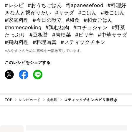
#レシピ
#おうちごはん
#japanesefood
#料理好
きな人と繋がりたい
#サラダ
#ごはん
#晩ごはん
#家庭料理
#今日の献立
#和食
#和食ごはん
#homecooking
#鶏むね肉
#コチュジャン
#野菜
たっぷり
#豆板醤
#青梗菜
#ピリ辛
#中華サラダ
#鶏肉料理
#料理写真
#スティックチキン
※みやすさのために書式を一部改変しています。
このレシピをシェアする
TOP
レシピカード
肉料理
スティックチキンのピリ辛焼き