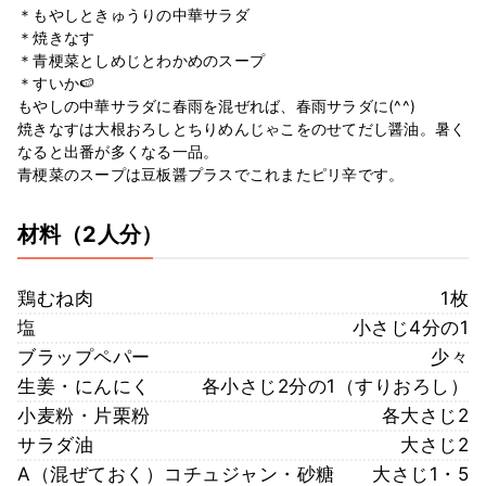
＊もやしときゅうりの中華サラダ
＊焼きなす
＊青梗菜としめじとわかめのスープ
＊すいか🍉
もやしの中華サラダに春雨を混ぜれば、春雨サラダに(^^)
焼きなすは大根おろしとちりめんじゃこをのせてだし醤油。暑く
なると出番が多くなる一品。
青梗菜のスープは豆板醤プラスでこれまたピリ辛です。
材料
（2人分）
鶏むね肉
1枚
塩
小さじ4分の1
ブラップペパー
少々
生姜・にんにく
各小さじ2分の1（すりおろし）
小麦粉・片栗粉
各大さじ2
サラダ油
大さじ2
A（混ぜておく）コチュジャン・砂糖
大さじ1・5