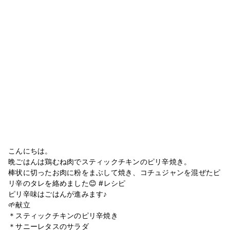
こんにちは。
晩ごはんは鶏むね肉でスティックチキンのピリ辛焼き。
棒状に切ったお肉に粉をまぶして焼き、コチュジャンを混ぜたピ
リ辛のタレを絡めました😊 #レシピ
ピリ辛味はごはんが進みます♪
🌱献立
＊スティックチキンのピリ辛焼き
＊サニーレタスのサラダ