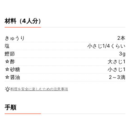
材料
（4人分）
きゅうり
2本
塩
小さじ1/4くらい
鰹節
3g
☆酢
大さじ1
☆砂糖
小さじ1
☆醤油
2～3滴
料理を安全に楽しむための注意事項
手順