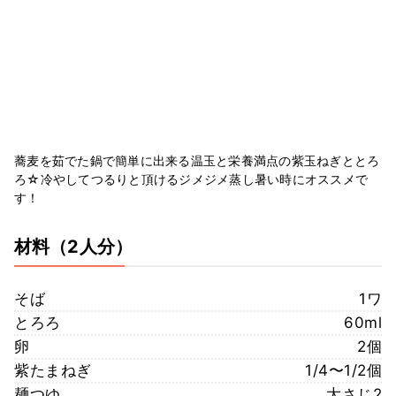
蕎麦を茹でた鍋で簡単に出来る温玉と栄養満点の紫玉ねぎととろ
ろ☆冷やしてつるりと頂けるジメジメ蒸し暑い時にオススメで
す！
材料
（2人分）
そば
1ワ
とろろ
60ml
卵
2個
紫たまねぎ
1/4〜1/2個
麺つゆ
大さじ2