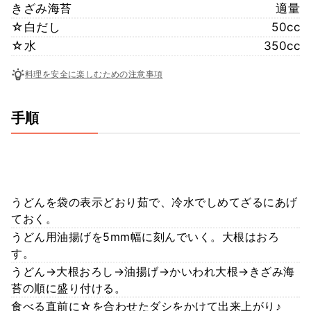
きざみ海苔
適量
☆白だし
50cc
☆水
350cc
料理を安全に楽しむための注意事項
手順
うどんを袋の表示どおり茹で、冷水でしめてざるにあげ
ておく。
うどん用油揚げを5mm幅に刻んでいく。大根はおろ
す。
うどん→大根おろし→油揚げ→かいわれ大根→きざみ海
苔の順に盛り付ける。
食べる直前に☆を合わせたダシをかけて出来上がり♪