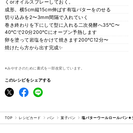
くorオイルスプレーしておく。
成形。横5cm縦15cm伸ばす有塩バターをのせる
切り込みを2〜3mm間隔で入れていく
巻き終わりを下にして型に入れる二次発酵へ35℃〜
40℃で20分200℃にオーブン予熱します
卵を塗って岩塩をかけて焼きます200℃12分〜
焼けたら方から出す完成✨
※みやすさのために書式を一部改変しています。
このレシピをシェアする
TOP
レシピカード
パン
菓子パン
塩バターウールロールパン★