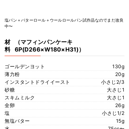
塩パン＋バターロール＋ウールロールパン試作品なのでまだ改良
中〜
材
（マフィンパンケーキ
料
6P(D266×W180×H31)）
ゴールデンヨット
130g
薄力粉
20g
インスタントドライイースト
小さじ2/3
砂糖
大さじ1
スキムミルク
大さじ1
全卵
26g
塩
小さじ1/2
無塩バター
15g
水
75cc〜