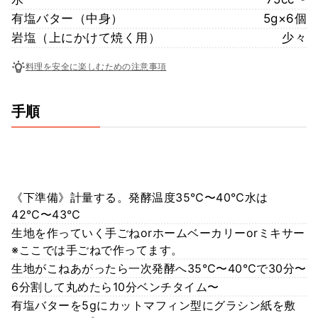
有塩バター（中身）
5g×6個
岩塩（上にかけて焼く用）
少々
料理を安全に楽しむための注意事項
手順
《下準備》計量する。発酵温度35℃〜40℃水は
42℃〜43℃
生地を作っていく手ごねorホームベーカリーorミキサー
※ここでは手ごねで作ってます。
生地がこねあがったら一次発酵へ35℃〜40℃で30分〜
6分割して丸めたら10分ベンチタイム〜
有塩バターを5gにカットマフィン型にグラシン紙を敷