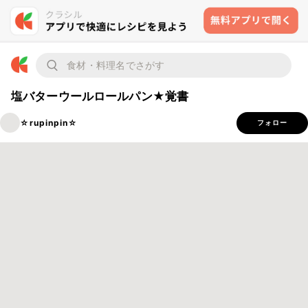
塩バターウールロールパン★覚書
☆rupinpin☆
フォロー