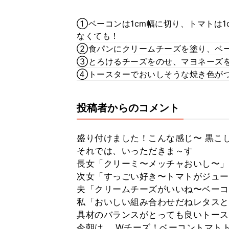
①ベーコンは1cm幅に切り、トマトは1
なくても！
②食パンにクリームチーズを塗り、ベ
③とろけるチーズをのせ、マヨネーズ
④トースターでおいしそうな焼き色が
投稿者からのコメント
盛り付けました！こんな感じ〜 黒こ
それでは、いっただきま～す
長女「クリーミ〜メッチャおいし〜」
次女「すっごい好き〜トマトがジュー
夫「クリームチーズがいいね〜ベーコ
私「おいしい組み合わせだねレタスと
具材のバランスがとっても良いトース
今朝は、 Wチーズ！ベーコントマト