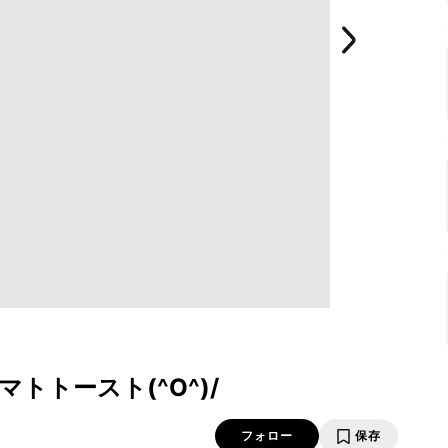
トトースト(^O^)/
フォロー
保存