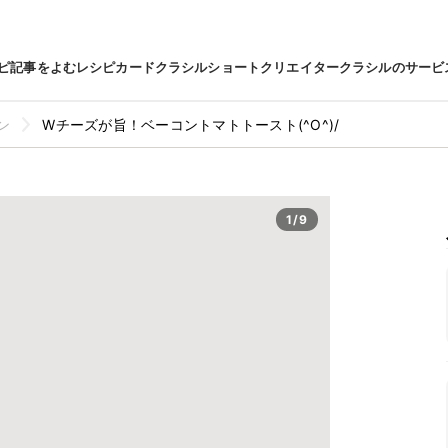
ピ
記事をよむ
レシピカード
クラシルショート
クリエイター
クラシルのサービ
ン
Wチーズが旨！ベーコントマトトースト(^O^)/
1/9