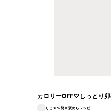
カロリーOFF♡しっとり
りこ★♡簡単褒めらレシピ