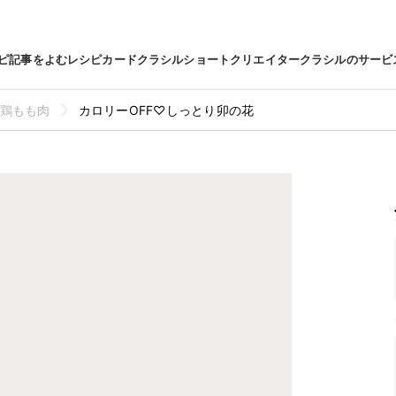
ピ
記事をよむ
レシピカード
クラシルショート
クリエイター
クラシルのサービ
鶏もも肉
カロリーOFF♡しっとり卯の花