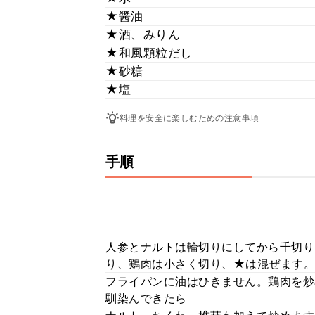
★醤油
★酒、みりん
★和風顆粒だし
★砂糖
★塩
料理を安全に楽しむための注意事項
手順
人参とナルトは輪切りにしてから千切り
り、鶏肉は小さく切り、★は混ぜます。
フライパンに油はひきません。鶏肉を炒
馴染んできたら