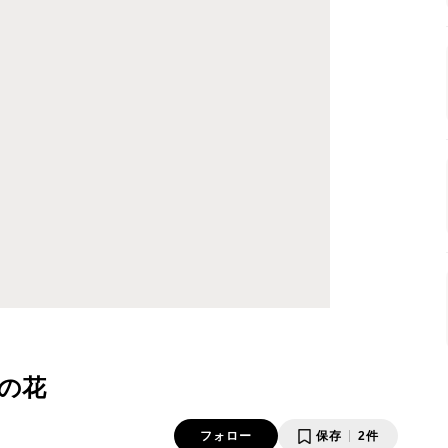
卯の花
フォロー
保存
2件