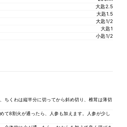
大匙2.5
大匙1.5
大匙1/2
大匙1
小匙1/2
、ちくわは縦半分に切ってから斜め切り、椎茸は薄切
めて8割火が通ったら、人参も加えます。人参が少し