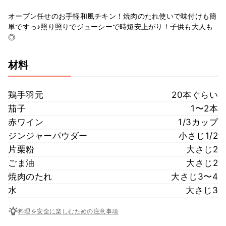
オーブン任せのお手軽和風チキン！焼肉のたれ使いで味付けも簡
単ですっ♪照り照りでジューシーで時短安上がり！子供も大人も
◎
材料
鶏手羽元
20本ぐらい
茄子
1〜2本
赤ワイン
1/3カップ
ジンジャーパウダー
小さじ1/2
片栗粉
大さじ2
ごま油
大さじ2
焼肉のたれ
大さじ3〜4
水
大さじ3
料理を安全に楽しむための注意事項