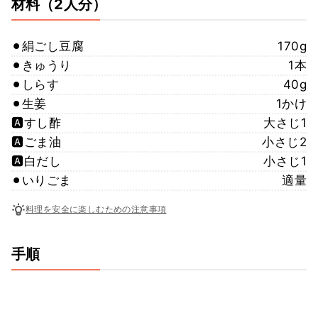
材料
（2人分）
⚫︎絹ごし豆腐
170g
⚫︎きゅうり
1本
⚫︎しらす
40g
⚫︎生姜
1かけ
🅰️すし酢
大さじ1
🅰️ごま油
小さじ2
🅰️白だし
小さじ1
⚫︎いりごま
適量
料理を安全に楽しむための注意事項
手順