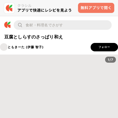
豆腐としらすのさっぱり和え
ともきーた (伊藤 智子)
フォロー
1/7