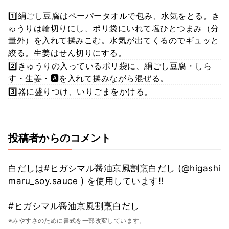
1️⃣絹ごし豆腐はペーパータオルで包み、水気をとる。き
ゅうりは輪切りにし、ポリ袋にいれて塩ひとつまみ（分
量外）を入れて揉みこむ。水気が出てくるのでギュッと
絞る。生姜はせん切りにする。
2️⃣きゅうりの入っているポリ袋に、絹ごし豆腐・しら
す・生姜・🅰️を入れて揉みながら混ぜる。
3️⃣器に盛りつけ、いりごまをかける。
投稿者からのコメント
白だしは#ヒガシマル醤油京風割烹白だし (@higashi
maru_soy.sauce ) を使用しています‼️
#ヒガシマル醤油京風割烹白だし
※みやすさのために書式を一部改変しています。